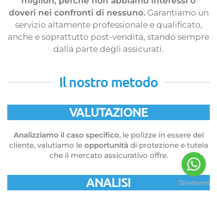
migliori, perché non abbiamo interessi o
doveri nei confronti di nessuno.
Garantiamo un
servizio altamente professionale e qualificato,
anche e soprattutto post-vendita, stando sempre
dalla parte degli assicurati.
Il nostro metodo
VALUTAZIONE
Analizziamo il caso specifico
, le polizze in essere del
cliente, valutiamo le
opportunità
di protezione e tutela
che il mercato assicurativo offre.
ANALISI
Conduciamo
un'analisi comparativa
sottoponendo il
rischio a
diverse compagnie
. Confrontiamo condizioni